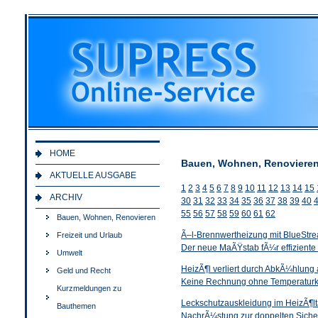
HOME
Bauen, Wohnen, Renovieren 
AKTUELLE AUSGABE
1
2
3
4
5
6
7
8
9
10
11
12
13
14
15
ARCHIV
30
31
32
33
34
35
36
37
38
39
40
55
56
57
58
59
60
61
62
Bauen, Wohnen, Renovieren
Ã–l-Brennwertheizung mit BlueStr
Freizeit und Urlaub
Der neue MaÃŸstab fÃ¼r effizien
Umwelt
HeizÃ¶l verliert durch AbkÃ¼hlung
Geld und Recht
Keine Rechnung ohne Temperatur
Kurzmeldungen zu
Leckschutzauskleidung im HeizÃ¶l
Bauthemen
NachrÃ¼stung zur doppelten Siche