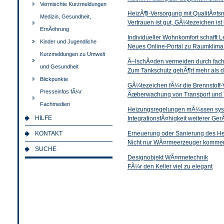
Vermischte Kurzmeldungen
HeizÃ¶l-Versorgung mit QualitÃ¤ts
Medizin, Gesundheit,
Vertrauen ist gut, GÃ¼tezeichen ist
ErnÃ¤hrung
Individueller Wohnkomfort schafft 
Kinder und Jugendliche
Neues Online-Portal zu Raumklima
Kurzmeldungen zu Umwelt
Ã–lschÃ¤den vermeiden durch fach
und Gesundheit
Zum Tankschutz gehÃ¶rt mehr als d
Blickpunkte
GÃ¼tezeichen fÃ¼r die Brennstoff
Presseinfos fÃ¼r
Ãœberwachung von Transport und 
Fachmedien
Heizungsregelungen mÃ¼ssen syst
HILFE
IntegrationsfÃ¤higkeit weiterer Ge
KONTAKT
Erneuerung oder Sanierung des He
Nicht nur WÃ¤rmeerzeuger kommen 
SUCHE
Designobjekt WÃ¤rmetechnik
FÃ¼r den Keller viel zu elegant