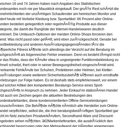
wischen 16 und 74 Jahren haben nach Angaben des Statistischen
undesamtes noch nie per Mausklick eingekauft. Der groÃŸe Rest schÃ¤tzt die
nnehmlichkeiten der unzÃ¤hligen Schaufenster am heimischen Monitor und
dert heute mit Vorliebe Kleidung bzw. Sportartikel: 66 Prozent aller Online-
unden bestellen gelegentlich oder regelmÃ¤ÃŸig Produkte aus dieser
tegorie, die damit die Rangliste der Internet-Handelswaren deutlich
ominiert. Die Umtausch-Optionen der meisten Online-Shops forcieren den
rend: Was nicht passt oder gefÃ¤llt, wird eben zurÃ¼ckgeschickt. Gerade bei
portbekleidung und anderen AusrÃ¼stungsgegenstÃ¤nden fÃ¼r die
¶rperliche Fitness kÃ¶nnte sich allerdings der Verzicht auf die Beratung im
achgeschÃ¤ft als folgenreicher Fehler erweisen. Denn es besteht lÃ¤ngst nicht
ur das Risiko, dass der KÃ¤ufer etwa in ungeeigneter Funktionsbekleidung zu
hnell schwitzt, friert oder in seiner Bewegungsfreiheit eingeschrÃ¤nkt wird.
nerkannte FehlkÃ¤ufe bei Schuhen, Protektoren oder Helmen, bei Kletter-
usrÃ¼stungen sowie weiterem SicherheitszubehÃ¶r kÃ¶nnen auch ernsthafte
erletzungen zur Folge haben. Es ist deshalb stets empfehlenswert, vor einem
auf solcher Artikel den kompetenten Beratungs-Service eines Sport-
achgeschÃ¤fts in Anspruch zu nehmen. Jeder Einkauf im stationÃ¤ren Handel
etzt auch ein Zeichen gegen die aktuellen Bestrebungen des
undeskartellamtes, diese kundenorientierten Offline-Serviceleistungen
inzuschrÃ¤nken. Die BehÃ¶rde mÃ¶chte nÃ¤mlich alle Hersteller zum Online-
ndel verpflichten, selbst die, die ihre beratungsbedÃ¼rftigen Sportartikel gar
icht im Netz zwischen PrivatverkÃ¤ufern, Secondhand-Ware und Discount-
ngeboten sehen mÃ¶chten. â€žMarkenlieferanten, die ausdrÃ¼cklich den
achhandel bevorzugen oder den Mehraufwand der HÃ¤ndler angemessen