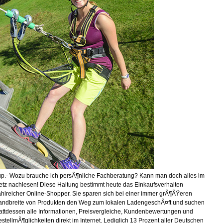
up.- Wozu brauche ich persÃ¶nliche Fachberatung? Kann man doch alles im
etz nachlesen! Diese Haltung bestimmt heute das Einkaufsverhalten
ahlreicher Online-Shopper. Sie sparen sich bei einer immer grÃ¶ÃŸeren
andbreite von Produkten den Weg zum lokalen LadengeschÃ¤ft und suchen
tattdessen alle Informationen, Preisvergleiche, Kundenbewertungen und
stellmÃ¶glichkeiten direkt im Internet. Lediglich 13 Prozent aller Deutschen