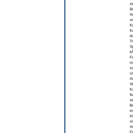
z
B
A
or
K
Ka
d
T
S
kÃ
F
n
sc
U
A
V
K
f
s
B
e
Ha
n
A
F