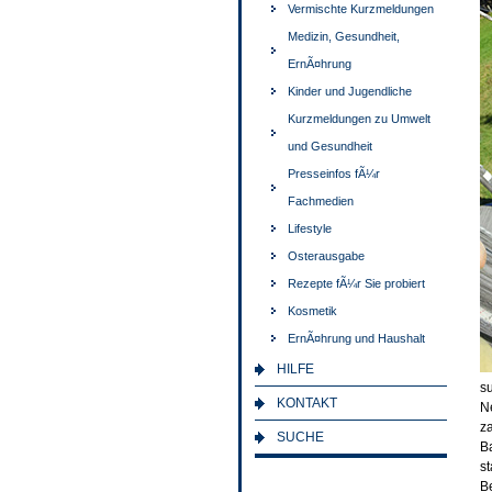
Vermischte Kurzmeldungen
Medizin, Gesundheit,
ErnÃ¤hrung
Kinder und Jugendliche
Kurzmeldungen zu Umwelt
und Gesundheit
Presseinfos fÃ¼r
Fachmedien
Lifestyle
Osterausgabe
Rezepte fÃ¼r Sie probiert
Kosmetik
ErnÃ¤hrung und Haushalt
HILFE
s
KONTAKT
N
z
SUCHE
B
s
Be