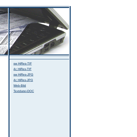
sw HiRes-TIF
4c HiRes-TIF
sw HiRes-JPG
4c HiRes-JPG
Web-Bild
Textdatei-DOC